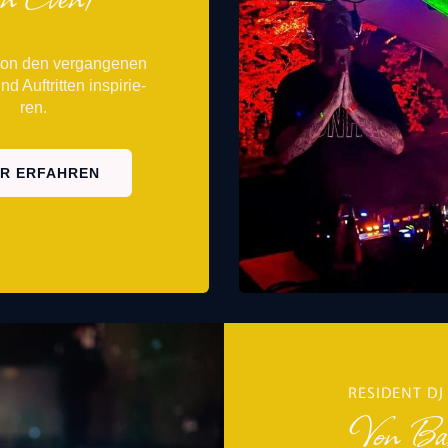
on den ver­gan­ge­nen
nd Auf­trit­ten inspi­rie­
ren.
R ERFAH­REN
RESIDENT DJ
Von Bas