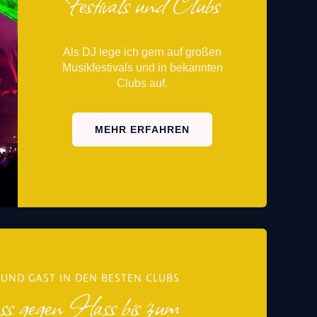
Festivals und Clubs
Als DJ lege ich gern auf gro­ßen
Musik­fes­ti­vals und in bekann­ten
Clubs auf.
MEHR ERFAH­REN
 UND GAST IN DEN BESTEN CLUBS
s gegen Hass bis zum