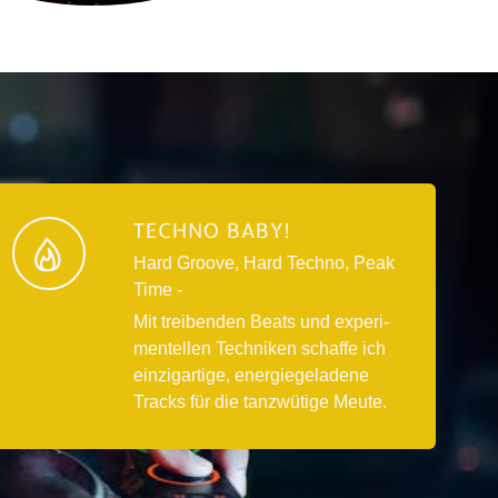
TECHNO BABY!
Hard Groo­ve, Hard Tech­no, Peak
Time -
Mit trei­ben­den Beats und expe­ri­
men­tel­len Tech­ni­ken schaf­fe ich
ein­zig­ar­ti­ge, ener­gie­ge­la­de­ne
Tracks für die tanz­wü­ti­ge Meu­te.