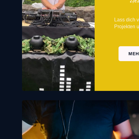
Lass dich v
Pro­jek­ten u
MEH