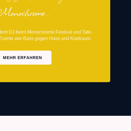
Monochrome…
­dent DJ beim Mono­chro­me Fes­ti­val und Takt­
ei Events wie Bass gegen Hass und Klar­traum.
MEHR ERFAH­REN