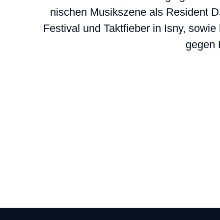
ni­schen Musik­sze­ne als Resi­dent
Fes­ti­val und Takt­fie­ber in Isny, sow
gegen 