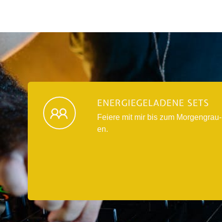
ENERGIEGELADENE SETS
Feie­re mit mir bis zum Mor­gen­grau­
en.