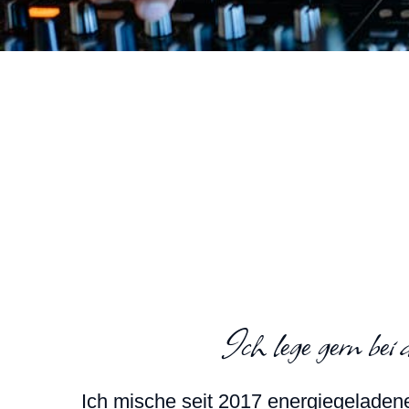
Ich lege gern bei
Ich mische seit 2017 ener­gie­ge­la­de­n