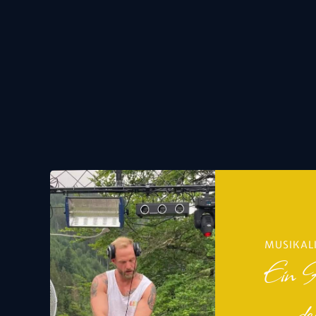
MUSIKAL
Ein H
de