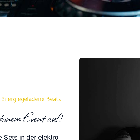
Energiegeladene Beats
 deinem Event auf!
e Sets in der elek­tro­