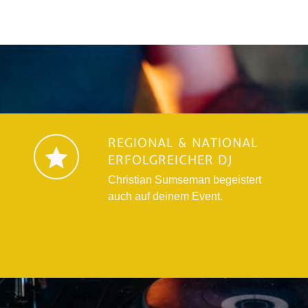
REGIONAL & NATIONAL
ERFOLGREICHER DJ
Chris­ti­an Sum­se­man begeis­tert
auch auf dei­nem Event.