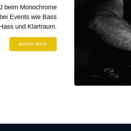
 DJ beim Mono­chro­me
ie bei Events wie Bass
Hass und Klar­traum.
BUCHE MICH