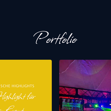
Portfolio
ISCHE HIGHLIGHTS
ighlight für
in Event