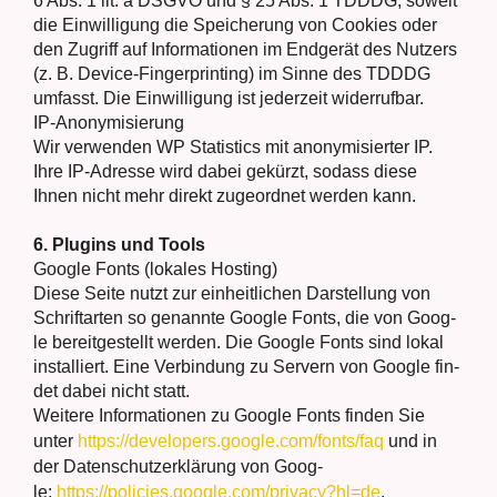
6 Abs. 1 lit. a DSGVO und § 25 Abs. 1 TDDDG, soweit
die Ein­wil­li­gung die Spei­che­rung von Coo­kies oder
den Zugriff auf Infor­ma­tio­nen im End­ge­rät des Nut­zers
(z. B. Device-Fin­ger­prin­ting) im Sin­ne des TDDDG
umfasst. Die Ein­wil­li­gung ist jeder­zeit wider­ruf­bar.
IP-Anony­mi­sie­rung
Wir ver­wen­den WP Sta­tis­tics mit anony­mi­sier­ter IP.
Ihre IP-Adres­se wird dabei gekürzt, sodass die­se
Ihnen nicht mehr direkt zuge­ord­net wer­den kann.
6. Plug­ins und Tools
Goog­le Fonts (loka­les Hos­ting)
Die­se Sei­te nutzt zur ein­heit­li­chen Dar­stel­lung von
Schrift­ar­ten so genann­te Goog­le Fonts, die von Goog­
le bereit­ge­stellt wer­den. Die Goog­le Fonts sind lokal
instal­liert. Eine Ver­bin­dung zu Ser­vern von Goog­le fin­
det dabei nicht statt.
Wei­te­re Infor­ma­tio­nen zu Goog­le Fonts fin­den Sie
unter
https://developers.google.com/fonts/faq
und in
der Daten­schutz­er­klä­rung von Goog­
le:
https://policies.google.com/privacy?hl=de
.