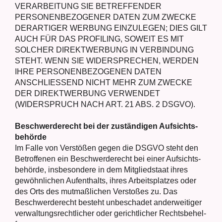
VERARBEITUNG SIE BETREFFENDER
PERSONENBEZOGENER DATEN ZUM ZWECKE
DERARTIGER WERBUNG EINZULEGEN; DIES GILT
AUCH FÜR DAS PROFILING, SOWEIT ES MIT
SOLCHER DIREKTWERBUNG IN VERBINDUNG
STEHT. WENN SIE WIDERSPRECHEN, WERDEN
IHRE PERSONENBEZOGENEN DATEN
ANSCHLIESSEND NICHT MEHR ZUM ZWECKE
DER DIREKTWERBUNG VERWENDET
(WIDERSPRUCH NACH ART. 21 ABS. 2 DSGVO).
Beschwerde­recht bei der zustän­di­gen Aufsichts­
behörde
Im Fal­le von Ver­stö­ßen gegen die DSGVO steht den
Betrof­fe­nen ein Beschwer­de­recht bei einer Auf­sichts­
be­hör­de, ins­be­son­de­re in dem Mit­glied­staat ihres
gewöhn­li­chen Auf­ent­halts, ihres Arbeits­plat­zes oder
des Orts des mut­maß­li­chen Ver­sto­ßes zu. Das
Beschwer­de­recht besteht unbe­scha­det ander­wei­ti­ger
ver­wal­tungs­recht­li­cher oder gericht­li­cher Rechts­be­hel­