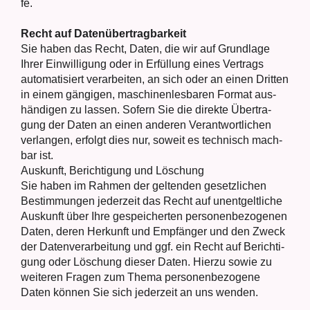
fe.
Recht auf Daten­übertrag­barkeit
Sie haben das Recht, Daten, die wir auf Grund­la­ge
Ihrer Ein­wil­li­gung oder in Erfül­lung eines Ver­trags
auto­ma­ti­siert ver­ar­bei­ten, an sich oder an einen Drit­ten
in einem gän­gi­gen, maschi­nen­les­ba­ren For­mat aus­
hän­di­gen zu las­sen. Sofern Sie die direk­te Über­tra­
gung der Daten an einen ande­ren Ver­ant­wort­li­chen
ver­lan­gen, erfolgt dies nur, soweit es tech­nisch mach­
bar ist.
Aus­kunft, Berich­ti­gung und Löschung
Sie haben im Rah­men der gel­ten­den gesetz­li­chen
Bestim­mun­gen jeder­zeit das Recht auf unent­gelt­li­che
Aus­kunft über Ihre gespei­cher­ten per­so­nen­be­zo­ge­nen
Daten, deren Her­kunft und Emp­fän­ger und den Zweck
der Daten­ver­ar­bei­tung und ggf. ein Recht auf Berich­ti­
gung oder Löschung die­ser Daten. Hier­zu sowie zu
wei­te­ren Fra­gen zum The­ma per­so­nen­be­zo­ge­ne
Daten kön­nen Sie sich jeder­zeit an uns wen­den.