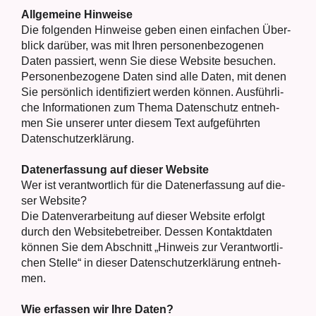
All­ge­mei­ne Hin­wei­se
Die fol­gen­den Hin­wei­se geben einen ein­fa­chen Über­
blick dar­über, was mit Ihren per­so­nen­be­zo­ge­nen
Daten pas­siert, wenn Sie die­se Web­site besu­chen.
Per­so­nen­be­zo­ge­ne Daten sind alle Daten, mit denen
Sie per­sön­lich iden­ti­fi­ziert wer­den kön­nen. Aus­führ­li­
che Infor­ma­tio­nen zum The­ma Daten­schutz ent­neh­
men Sie unse­rer unter die­sem Text auf­ge­führ­ten
Daten­schutz­er­klä­rung.
Daten­er­fas­sung auf die­ser Web­site
Wer ist ver­ant­wort­lich für die Daten­er­fas­sung auf die­
ser Web­site?
Die Daten­ver­ar­bei­tung auf die­ser Web­site erfolgt
durch den Web­site­be­trei­ber. Des­sen Kon­takt­da­ten
kön­nen Sie dem Abschnitt „Hin­weis zur Ver­ant­wort­li­
chen Stel­le“ in die­ser Daten­schutz­er­klä­rung ent­neh­
men.
Wie erfas­sen wir Ihre Daten?