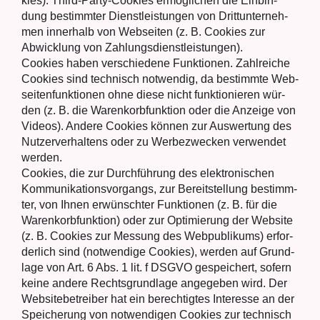
kies). Third-Par­ty-Coo­kies ermög­li­chen die Ein­bin­
dung bestimm­ter Dienst­leis­tun­gen von Dritt­un­ter­neh­
men inner­halb von Web­sei­ten (z. B. Coo­kies zur
Abwick­lung von Zah­lungs­dienst­leis­tun­gen).
Coo­kies haben ver­schie­de­ne Funk­tio­nen. Zahl­rei­che
Coo­kies sind tech­nisch not­wen­dig, da bestimm­te Web­
sei­ten­funk­tio­nen ohne die­se nicht funk­tio­nie­ren wür­
den (z. B. die Waren­korb­funk­ti­on oder die Anzei­ge von
Vide­os). Ande­re Coo­kies kön­nen zur Aus­wer­tung des
Nut­zer­ver­hal­tens oder zu Wer­be­zwe­cken ver­wen­det
wer­den.
Coo­kies, die zur Durch­füh­rung des elek­tro­ni­schen
Kom­mu­ni­ka­ti­ons­vor­gangs, zur Bereit­stel­lung bestimm­
ter, von Ihnen erwünsch­ter Funk­tio­nen (z. B. für die
Waren­korb­funk­ti­on) oder zur Opti­mie­rung der Web­site
(z. B. Coo­kies zur Mes­sung des Web­pu­bli­kums) erfor­
der­lich sind (not­wen­di­ge Coo­kies), wer­den auf Grund­
la­ge von Art. 6 Abs. 1 lit. f DSGVO gespei­chert, sofern
kei­ne ande­re Rechts­grund­la­ge ange­ge­ben wird. Der
Web­site­be­trei­ber hat ein berech­tig­tes Inter­es­se an der
Spei­che­rung von not­wen­di­gen Coo­kies zur tech­nisch