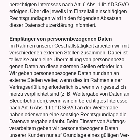
berech­tig­ten Inter­es­ses nach Art. 6 Abs. 1 lit. f DSGVO
erfol­gen. Über die jeweils im Ein­zel­fall ein­schlä­gi­gen
Rechts­grund­la­gen wird in den fol­gen­den Absät­zen
die­ser Daten­schutz­er­klä­rung infor­miert.
Emp­fän­ger von per­so­nen­be­zo­ge­nen Daten
Im Rah­men unse­rer Geschäfts­tä­tig­keit arbei­ten wir mit
ver­schie­de­nen exter­nen Stel­len zusam­men. Dabei ist
teil­wei­se auch eine Über­mitt­lung von per­so­nen­be­zo­
ge­nen Daten an die­se exter­nen Stel­len erfor­der­lich.
Wir geben per­so­nen­be­zo­ge­ne Daten nur dann an
exter­ne Stel­len wei­ter, wenn dies im Rah­men einer
Ver­trags­er­fül­lung erfor­der­lich ist, wenn wir gesetz­lich
hier­zu ver­pflich­tet sind (z. B. Wei­ter­ga­be von Daten an
Steu­er­be­hör­den), wenn wir ein berech­tig­tes Inter­es­se
nach Art. 6 Abs. 1 lit. f DSGVO an der Wei­ter­ga­be
haben oder wenn eine sons­ti­ge Rechts­grund­la­ge die
Daten­wei­ter­ga­be erlaubt. Beim Ein­satz von Auf­trags­
ver­ar­bei­tern geben wir per­so­nen­be­zo­ge­ne Daten
unse­rer Kun­den nur auf Grund­la­ge eines gül­ti­gen Ver­