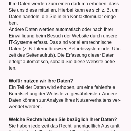
Ihre Daten wer­den zum einen dadurch erho­ben, dass
Sie uns die­se mit­tei­len. Hier­bei kann es sich z. B. um
Daten han­deln, die Sie in ein Kon­takt­for­mu­lar ein­ge­
ben.
Ande­re Daten wer­den auto­ma­tisch oder nach Ihrer
Ein­wil­li­gung beim Besuch der Web­site durch unse­re
IT-Sys­te­me erfasst. Das sind vor allem tech­ni­sche
Daten (z. B. Inter­net­brow­ser, Betriebs­sys­tem oder Uhr­
zeit des Sei­ten­auf­rufs). Die Erfas­sung die­ser Daten
erfolgt auto­ma­tisch, sobald Sie die­se Web­site betre­
ten.
Wofür nut­zen wir Ihre Daten?
Ein Teil der Daten wird erho­ben, um eine feh­ler­freie
Bereit­stel­lung der Web­site zu gewähr­leis­ten. Ande­re
Daten kön­nen zur Ana­ly­se Ihres Nut­zer­ver­hal­tens ver­
wen­det wer­den.
Wel­che Rech­te haben Sie bezüg­lich Ihrer Daten?
Sie haben jeder­zeit das Recht, unent­gelt­lich Aus­kunft