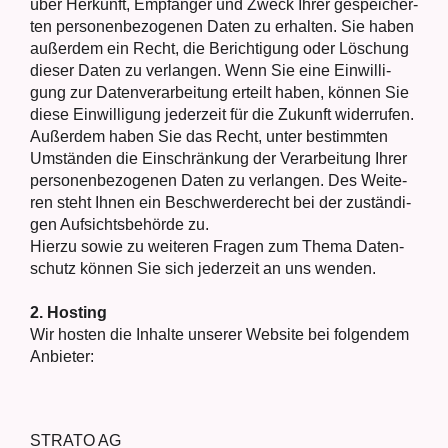
über Her­kunft, Emp­fän­ger und Zweck Ihrer gespei­cher­
ten per­so­nen­be­zo­ge­nen Daten zu erhal­ten. Sie haben
außer­dem ein Recht, die Berich­ti­gung oder Löschung
die­ser Daten zu ver­lan­gen. Wenn Sie eine Ein­wil­li­
gung zur Daten­ver­ar­bei­tung erteilt haben, kön­nen Sie
die­se Ein­wil­li­gung jeder­zeit für die Zukunft wider­ru­fen.
Außer­dem haben Sie das Recht, unter bestimm­ten
Umstän­den die Ein­schrän­kung der Ver­ar­bei­tung Ihrer
per­so­nen­be­zo­ge­nen Daten zu ver­lan­gen. Des Wei­te­
ren steht Ihnen ein Beschwer­de­recht bei der zustän­di­
gen Auf­sichts­be­hör­de zu.
Hier­zu sowie zu wei­te­ren Fra­gen zum The­ma Daten­
schutz kön­nen Sie sich jeder­zeit an uns wen­den.
2. Hos­ting
Wir hos­ten die Inhal­te unse­rer Web­site bei fol­gen­dem
Anbie­ter:
STRATO AG