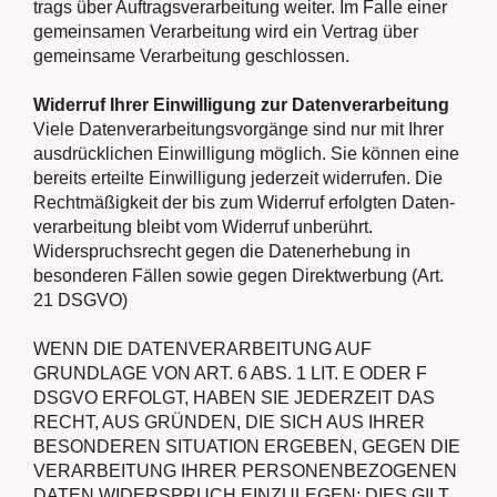
trags über Auf­trags­ver­ar­bei­tung wei­ter. Im Fal­le einer
gemein­sa­men Ver­ar­bei­tung wird ein Ver­trag über
gemein­sa­me Ver­ar­bei­tung geschlos­sen.
Wider­ruf Ihrer Ein­wil­li­gung zur Daten­ver­ar­bei­tung
Vie­le Daten­ver­ar­bei­tungs­vor­gän­ge sind nur mit Ihrer
aus­drück­li­chen Ein­wil­li­gung mög­lich. Sie kön­nen eine
bereits erteil­te Ein­wil­li­gung jeder­zeit wider­ru­fen. Die
Recht­mä­ßig­keit der bis zum Wider­ruf erfolg­ten Daten­
ver­ar­bei­tung bleibt vom Wider­ruf unbe­rührt.
Wider­spruchs­recht gegen die Daten­er­he­bung in
beson­de­ren Fäl­len sowie gegen Direkt­wer­bung (Art.
21 DSGVO)
WENN DIE DATENVERARBEITUNG AUF
GRUNDLAGE VON ART. 6 ABS. 1 LIT. E ODER F
DSGVO ERFOLGT, HABEN SIE JEDERZEIT DAS
RECHT, AUS GRÜNDEN, DIE SICH AUS IHRER
BESONDEREN SITUATION ERGEBEN, GEGEN DIE
VERARBEITUNG IHRER PERSONENBEZOGENEN
DATEN WIDERSPRUCH EINZULEGEN; DIES GILT