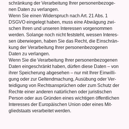
schrän­kung der Ver­ar­bei­tung Ihrer per­so­nen­be­zo­ge­
nen Daten zu ver­lan­gen.
Wenn Sie einen Wider­spruch nach Art. 21 Abs. 1
DSGVO ein­ge­legt haben, muss eine Abwä­gung zwi­
schen Ihren und unse­ren Inter­es­sen vor­ge­nom­men
wer­den. Solan­ge noch nicht fest­steht, wes­sen Inter­es­
sen über­wie­gen, haben Sie das Recht, die Ein­schrän­
kung der Ver­ar­bei­tung Ihrer per­so­nen­be­zo­ge­nen
Daten zu ver­lan­gen.
Wenn Sie die Ver­ar­bei­tung Ihrer per­so­nen­be­zo­ge­nen
Daten ein­ge­schränkt haben, dür­fen die­se Daten – von
ihrer Spei­che­rung abge­se­hen – nur mit Ihrer Ein­wil­li­
gung oder zur Gel­tend­ma­chung, Aus­übung oder Ver­
tei­di­gung von Rechts­an­sprü­chen oder zum Schutz der
Rech­te einer ande­ren natür­li­chen oder juris­ti­schen
Per­son oder aus Grün­den eines wich­ti­gen öffent­li­chen
Inter­es­ses der Euro­päi­schen Uni­on oder eines Mit­
glied­staats ver­ar­bei­tet wer­den.