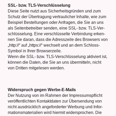
SSL- bzw. TLS-Ver­schlüs­se­lung
Die­se Sei­te nutzt aus Sicher­heits­grün­den und zum
Schutz der Über­tra­gung ver­trau­li­cher Inhal­te, wie zum
Bei­spiel Bestel­lun­gen oder Anfra­gen, die Sie an uns
als Sei­ten­be­trei­ber sen­den, eine SSL- bzw. TLS-Ver­
schlüs­se­lung. Eine ver­schlüs­sel­te Ver­bin­dung erken­
nen Sie dar­an, dass die Adress­zei­le des Brow­sers von
„http://“ auf „https://“ wech­selt und an dem Schloss-
Sym­bol in Ihrer Brow­ser­zei­le.
Wenn die SSL- bzw. TLS-Ver­schlüs­se­lung akti­viert ist,
kön­nen die Daten, die Sie an uns über­mit­teln, nicht
von Drit­ten mit­ge­le­sen wer­den.
Wider­spruch gegen Wer­be-E-Mails
Der Nut­zung von im Rah­men der Impres­sums­pflicht
ver­öf­fent­lich­ten Kon­takt­da­ten zur Über­sen­dung von
nicht aus­drück­lich ange­for­der­ter Wer­bung und Infor­
ma­ti­ons­ma­te­ria­li­en wird hier­mit wider­spro­chen. Die