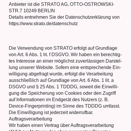
Anbie­ter ist die STRATO AG, OTTO-OSTROWSKI-
STR.7 10249 BERLIN
Details ent­neh­men Sie der Daten­schutz­er­klä­rung von
https://www.strato.de/datenschutz
Die Ver­wen­dung von STRATO erfolgt auf Grund­la­ge
von Art. 6 Abs. 1 lit. f DSGVO. Wir haben ein berech­tig­
tes Inter­es­se an einer mög­lichst zuver­läs­si­gen Dar­stel­
lung unse­rer Web­site. Sofern eine ent­spre­chen­de Ein­
wil­li­gung abge­fragt wur­de, erfolgt die Ver­ar­bei­tung
aus­schließ­lich auf Grund­la­ge von Art. 6 Abs. 1 lit. a
DSGVO und § 25 Abs. 1 TDDDG, soweit die Ein­wil­li­
gung die Spei­che­rung von Coo­kies oder den Zugriff
auf Infor­ma­tio­nen im End­ge­rät des Nut­zers (z. B.
Device-Fin­ger­prin­ting) im Sin­ne des TDDDG umfasst.
Die Ein­wil­li­gung ist jeder­zeit wider­ruf­bar.
Auf­trags­ver­ar­bei­tung
Wir haben einen Ver­trag über Auf­trags­ver­ar­bei­tung