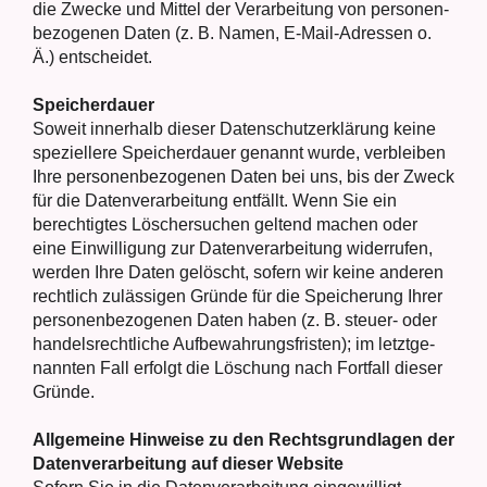
die Zwe­cke und Mit­tel der Ver­ar­bei­tung von per­so­nen­
be­zo­ge­nen Daten (z. B. Namen, E‑Mail-Adres­sen o.
Ä.) ent­schei­det.
Spei­cher­dau­er
Soweit inner­halb die­ser Daten­schutz­er­klä­rung kei­ne
spe­zi­el­le­re Spei­cher­dau­er genannt wur­de, ver­blei­ben
Ihre per­so­nen­be­zo­ge­nen Daten bei uns, bis der Zweck
für die Daten­ver­ar­bei­tung ent­fällt. Wenn Sie ein
berech­tig­tes Löscher­su­chen gel­tend machen oder
eine Ein­wil­li­gung zur Daten­ver­ar­bei­tung wider­ru­fen,
wer­den Ihre Daten gelöscht, sofern wir kei­ne ande­ren
recht­lich zuläs­si­gen Grün­de für die Spei­che­rung Ihrer
per­so­nen­be­zo­ge­nen Daten haben (z. B. steu­er- oder
han­dels­recht­li­che Auf­be­wah­rungs­fris­ten); im letzt­ge­
nann­ten Fall erfolgt die Löschung nach Fort­fall die­ser
Grün­de.
All­ge­mei­ne Hin­wei­se zu den Rechts­grund­la­gen der
Daten­ver­ar­bei­tung auf die­ser Web­site