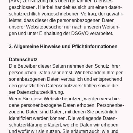
(AVV) zur Nut­zung des oben genann­ten Diens­tes
geschlos­sen. Hier­bei han­delt es sich um einen daten­
schutz­recht­lich vor­ge­schrie­be­nen Ver­trag, der gewähr­
leis­tet, dass die­ser die per­so­nen­be­zo­ge­nen Daten
unse­rer Web­site­be­su­cher nur nach unse­ren Wei­sun­
gen und unter Ein­hal­tung der DSGVO ver­ar­bei­tet.
3. All­ge­mei­ne Hin­wei­se und Pflicht­informationen
Daten­schutz
Die Betrei­ber die­ser Sei­ten neh­men den Schutz Ihrer
per­sön­li­chen Daten sehr ernst. Wir behan­deln Ihre per­
so­nen­be­zo­ge­nen Daten ver­trau­lich und ent­spre­chend
den gesetz­li­chen Daten­schutz­vor­schrif­ten sowie die­
ser Daten­schutz­er­klä­rung.
Wenn Sie die­se Web­site benut­zen, wer­den ver­schie­
de­ne per­so­nen­be­zo­ge­ne Daten erho­ben. Per­so­nen­be­
zo­ge­ne Daten sind Daten, mit denen Sie per­sön­lich
iden­ti­fi­ziert wer­den kön­nen. Die vor­lie­gen­de Daten­
schutz­er­klä­rung erläu­tert, wel­che Daten wir erhe­ben
und wofür wir sie nut­zen. Sie erläu­tert auch, wie und