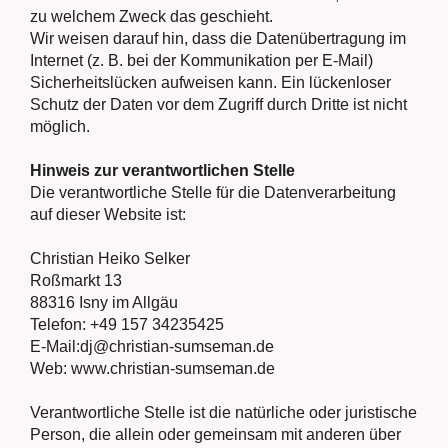
zu wel­chem Zweck das geschieht.
Wir wei­sen dar­auf hin, dass die Daten­über­tra­gung im
Inter­net (z. B. bei der Kom­mu­ni­ka­ti­on per E‑Mail)
Sicher­heits­lü­cken auf­wei­sen kann. Ein lücken­lo­ser
Schutz der Daten vor dem Zugriff durch Drit­te ist nicht
mög­lich.
Hin­weis zur ver­ant­wort­li­chen Stel­le
Die ver­ant­wort­li­che Stel­le für die Daten­ver­ar­bei­tung
auf die­ser Web­site ist:
Chris­ti­an Hei­ko Sel­ker
Roß­markt 13
88316 Isny im All­gäu
Tele­fon: ‭+49 157 34235425‬
E‑Mail:dj@christian-sumseman.de
Web: www.christian-sumseman.de
Ver­ant­wort­li­che Stel­le ist die natür­li­che oder juris­ti­sche
Per­son, die allein oder gemein­sam mit ande­ren über