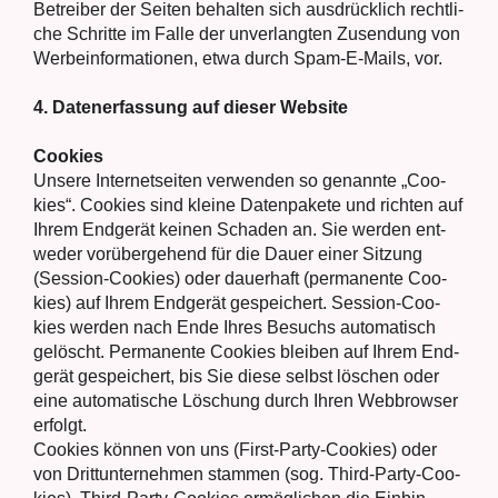
Betrei­ber der Sei­ten behal­ten sich aus­drück­lich recht­li­
che Schrit­te im Fal­le der unver­lang­ten Zusen­dung von
Wer­be­infor­ma­tio­nen, etwa durch Spam-E-Mails, vor.
4. Daten­er­fas­sung auf die­ser Web­site
Coo­kies
Unse­re Inter­net­sei­ten ver­wen­den so genann­te „Coo­
kies“. Coo­kies sind klei­ne Daten­pa­ke­te und rich­ten auf
Ihrem End­ge­rät kei­nen Scha­den an. Sie wer­den ent­
we­der vor­über­ge­hend für die Dau­er einer Sit­zung
(Ses­si­on-Coo­kies) oder dau­er­haft (per­ma­nen­te Coo­
kies) auf Ihrem End­ge­rät gespei­chert. Ses­si­on-Coo­
kies wer­den nach Ende Ihres Besuchs auto­ma­tisch
gelöscht. Per­ma­nen­te Coo­kies blei­ben auf Ihrem End­
ge­rät gespei­chert, bis Sie die­se selbst löschen oder
eine auto­ma­ti­sche Löschung durch Ihren Web­brow­ser
erfolgt.
Coo­kies kön­nen von uns (First-Par­ty-Coo­kies) oder
von Dritt­un­ter­neh­men stam­men (sog. Third-Par­ty-Coo­