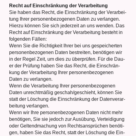
Recht auf Ein­schrän­kung der Ver­ar­bei­tung
Sie haben das Recht, die Ein­schrän­kung der Ver­ar­bei­
tung Ihrer per­so­nen­be­zo­ge­nen Daten zu ver­lan­gen.
Hier­zu kön­nen Sie sich jeder­zeit an uns wen­den. Das
Recht auf Ein­schrän­kung der Ver­ar­bei­tung besteht in
fol­gen­den Fäl­len:
Wenn Sie die Rich­tig­keit Ihrer bei uns gespei­cher­ten
per­so­nen­be­zo­ge­nen Daten bestrei­ten, benö­ti­gen wir
in der Regel Zeit, um dies zu über­prü­fen. Für die Dau­
er der Prü­fung haben Sie das Recht, die Ein­schrän­
kung der Ver­ar­bei­tung Ihrer per­so­nen­be­zo­ge­nen
Daten zu ver­lan­gen.
Wenn die Ver­ar­bei­tung Ihrer per­so­nen­be­zo­ge­nen
Daten unrecht­mä­ßig geschah/geschieht, kön­nen Sie
statt der Löschung die Ein­schrän­kung der Daten­ver­ar­
bei­tung ver­lan­gen.
Wenn wir Ihre per­so­nen­be­zo­ge­nen Daten nicht mehr
benö­ti­gen, Sie sie jedoch zur Aus­übung, Ver­tei­di­gung
oder Gel­tend­ma­chung von Rechts­an­sprü­chen benö­ti­
gen, haben Sie das Recht, statt der Löschung die Ein­