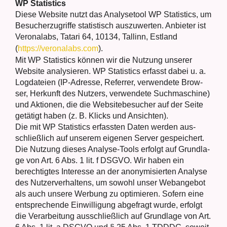
WP Sta­tis­tics
Die­se Web­site nutzt das Ana­ly­se­tool WP Sta­tis­tics, um
Besu­cher­zu­grif­fe sta­tis­tisch aus­zu­wer­ten. Anbie­ter ist
Vero­nalabs, Tata­ri 64, 10134, Tal­linn, Est­land
(
https://veronalabs.com
).
Mit WP Sta­tis­tics kön­nen wir die Nut­zung unse­rer
Web­site ana­ly­sie­ren. WP Sta­tis­tics erfasst dabei u. a.
Log­da­tei­en (IP-Adres­se, Refer­rer, ver­wen­de­te Brow­
ser, Her­kunft des Nut­zers, ver­wen­de­te Such­ma­schi­ne)
und Aktio­nen, die die Web­site­be­su­cher auf der Sei­te
getä­tigt haben (z. B. Klicks und Ansich­ten).
Die mit WP Sta­tis­tics erfass­ten Daten wer­den aus­
schließ­lich auf unse­rem eige­nen Ser­ver gespei­chert.
Die Nut­zung die­ses Ana­ly­se-Tools erfolgt auf Grund­la­
ge von Art. 6 Abs. 1 lit. f DSGVO. Wir haben ein
berech­tig­tes Inter­es­se an der anony­mi­sier­ten Ana­ly­se
des Nut­zer­ver­hal­tens, um sowohl unser Web­an­ge­bot
als auch unse­re Wer­bung zu opti­mie­ren. Sofern eine
ent­spre­chen­de Ein­wil­li­gung abge­fragt wur­de, erfolgt
die Ver­ar­bei­tung aus­schließ­lich auf Grund­la­ge von Art.