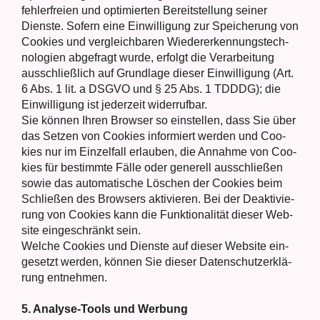
feh­ler­frei­en und opti­mier­ten Bereit­stel­lung sei­ner
Diens­te. Sofern eine Ein­wil­li­gung zur Spei­che­rung von
Coo­kies und ver­gleich­ba­ren Wie­der­erken­nungs­tech­
no­lo­gien abge­fragt wur­de, erfolgt die Ver­ar­bei­tung
aus­schließ­lich auf Grund­la­ge die­ser Ein­wil­li­gung (Art.
6 Abs. 1 lit. a DSGVO und § 25 Abs. 1 TDDDG); die
Ein­wil­li­gung ist jeder­zeit wider­ruf­bar.
Sie kön­nen Ihren Brow­ser so ein­stel­len, dass Sie über
das Set­zen von Coo­kies infor­miert wer­den und Coo­
kies nur im Ein­zel­fall erlau­ben, die Annah­me von Coo­
kies für bestimm­te Fäl­le oder gene­rell aus­schlie­ßen
sowie das auto­ma­ti­sche Löschen der Coo­kies beim
Schlie­ßen des Brow­sers akti­vie­ren. Bei der Deak­ti­vie­
rung von Coo­kies kann die Funk­tio­na­li­tät die­ser Web­
site ein­ge­schränkt sein.
Wel­che Coo­kies und Diens­te auf die­ser Web­site ein­
ge­setzt wer­den, kön­nen Sie die­ser Daten­schutz­er­klä­
rung ent­neh­men.
5. Ana­ly­se-Tools und Wer­bung