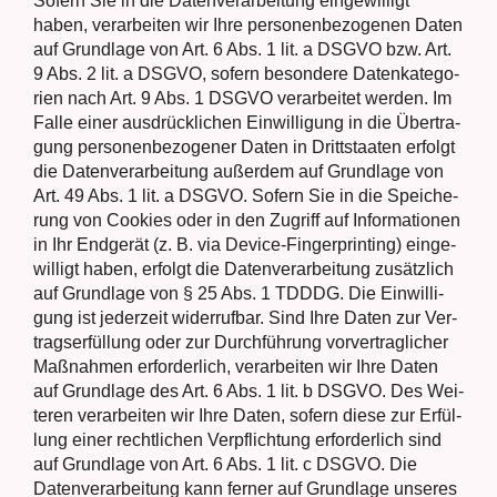
Sofern Sie in die Daten­ver­ar­bei­tung ein­ge­wil­ligt
haben, ver­ar­bei­ten wir Ihre per­so­nen­be­zo­ge­nen Daten
auf Grund­la­ge von Art. 6 Abs. 1 lit. a DSGVO bzw. Art.
9 Abs. 2 lit. a DSGVO, sofern beson­de­re Daten­ka­te­go­
rien nach Art. 9 Abs. 1 DSGVO ver­ar­bei­tet wer­den. Im
Fal­le einer aus­drück­li­chen Ein­wil­li­gung in die Über­tra­
gung per­so­nen­be­zo­ge­ner Daten in Dritt­staa­ten erfolgt
die Daten­ver­ar­bei­tung außer­dem auf Grund­la­ge von
Art. 49 Abs. 1 lit. a DSGVO. Sofern Sie in die Spei­che­
rung von Coo­kies oder in den Zugriff auf Infor­ma­tio­nen
in Ihr End­ge­rät (z. B. via Device-Fin­ger­prin­ting) ein­ge­
wil­ligt haben, erfolgt die Daten­ver­ar­bei­tung zusätz­lich
auf Grund­la­ge von § 25 Abs. 1 TDDDG. Die Ein­wil­li­
gung ist jeder­zeit wider­ruf­bar. Sind Ihre Daten zur Ver­
trags­er­fül­lung oder zur Durch­füh­rung vor­ver­trag­li­cher
Maß­nah­men erfor­der­lich, ver­ar­bei­ten wir Ihre Daten
auf Grund­la­ge des Art. 6 Abs. 1 lit. b DSGVO. Des Wei­
te­ren ver­ar­bei­ten wir Ihre Daten, sofern die­se zur Erfül­
lung einer recht­li­chen Ver­pflich­tung erfor­der­lich sind
auf Grund­la­ge von Art. 6 Abs. 1 lit. c DSGVO. Die
Daten­ver­ar­bei­tung kann fer­ner auf Grund­la­ge unse­res